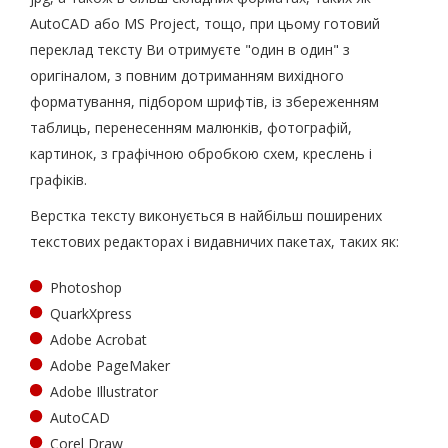
AutoCAD або MS Project, тощо, при цьому готовий
переклад тексту Ви отримуєте "один в один" з
оригіналом, з повним дотриманням вихідного
форматування, підбором шрифтів, із збереженням
таблиць, перенесенням малюнків, фотографій,
картинок, з графічною обробкою схем, креслень і
графіків.
Верстка тексту виконується в найбільш поширених
текстових редакторах і видавничих пакетах, таких як:
Photoshop
QuarkXpress
Adobe Acrobat
Adobe PageMaker
Adobe Illustrator
AutoCAD
Corel Draw