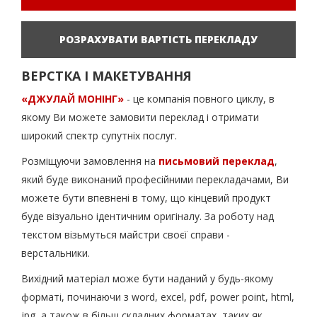
РОЗРАХУВАТИ ВАРТІСТЬ ПЕРЕКЛАДУ
ВЕРСТКА І МАКЕТУВАННЯ
«ДЖУЛАЙ МОНІНГ»
- це компанія повного циклу, в
якому Ви можете замовити переклад і отримати
широкий спектр супутніх послуг.
Розміщуючи замовлення на
письмовий переклад
,
який буде виконаний професійними перекладачами, Ви
можете бути впевнені в тому, що кінцевий продукт
буде візуально ідентичним оригіналу. За роботу над
текстом візьмуться майстри своєї справи -
верстальники.
Вихідний матеріал може бути наданий у будь-якому
форматі, починаючи з word, excel, pdf, power point, html,
jpg, а також в більш складних форматах, таких як