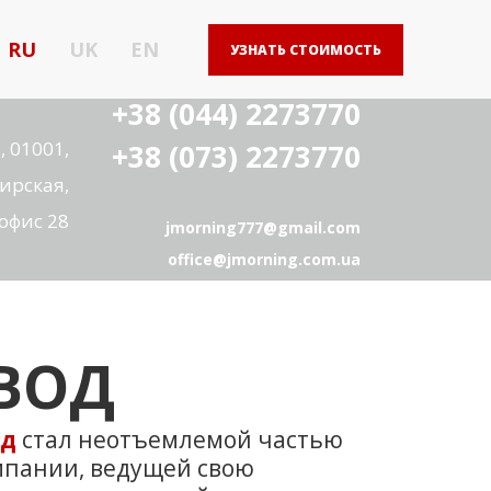
RU
UK
EN
УЗНАТЬ СТОИМОСТЬ
+38 (044) 2273770
, 01001,
+38 (073) 2273770
ирская,
 офис 28
jmorning777@gmail.com
office@jmorning.com.ua
ВОД
од
стал неотъемлемой частью
мпании, ведущей свою