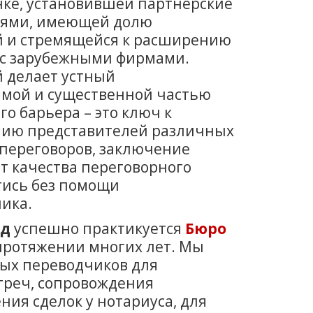
ке, установившей партнерские
иями, имеющей долю
й и стремящейся к расширению
а с зарубежными фирмами.
 делает устный
мой и существенной частью
го барьера – это ключ к
нию представителей различных
 переговоров, заключение
от качества переговорного
йтись без помощи
ика.
од
успешно практикуется
Бюро
протяжении многих лет. Мы
ых переводчиков для
треч, сопровождения
ния сделок у нотариуса, для