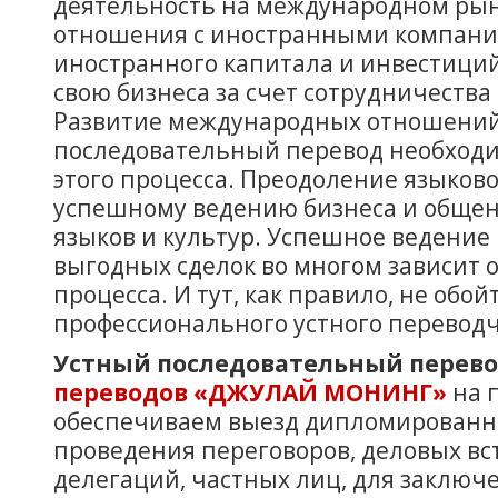
деятельность на международном рын
отношения с иностранными компан
иностранного капитала и инвестици
свою бизнеса за счет сотрудничеств
Развитие международных отношений
последовательный перевод необходи
этого процесса. Преодоление языково
успешному ведению бизнеса и обще
языков и культур. Успешное ведение
выгодных сделок во многом зависит 
процесса. И тут, как правило, не обо
профессионального устного переводч
Устный последовательный перев
переводов «ДЖУЛАЙ МОНИНГ»
на 
обеспечиваем выезд дипломированн
проведения переговоров, деловых вс
делегаций, частных лиц, для заключе