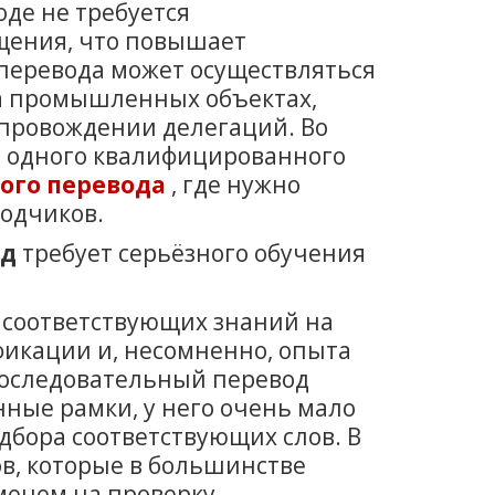
де не требуется
щения, что повышает
перевода может осуществляться
на промышленных объектах,
опровождении делегаций. Во
ь одного квалифицированного
ого перевода
, где нужно
водчиков.
од
требует серьёзного обучения
о соответствующих знаний на
фикации и, несомненно, опыта
последовательный перевод
нные рамки, у него очень мало
дбора соответствующих слов. В
в, которые в большинстве
менем на проверку