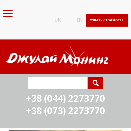
UK
EN
УЗНАТЬ СТОИМОСТЬ
+38 (044) 2273770
+38 (073) 2273770